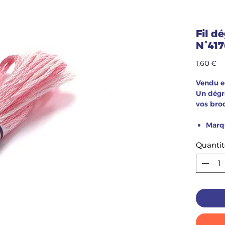
Fil d
N°41
Pr
1,60 €
Vendu e
Un dégr
vos brod
Marq
Quantit