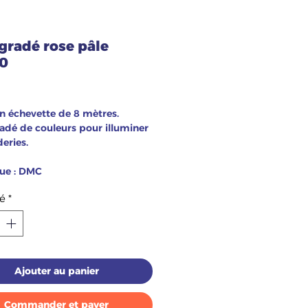
égradé rose pâle
70
ix
n échevette de 8 mètres.
adé de couleurs pour illuminer
eries.
ue : DMC
é
*
Ajouter au panier
Commander et payer