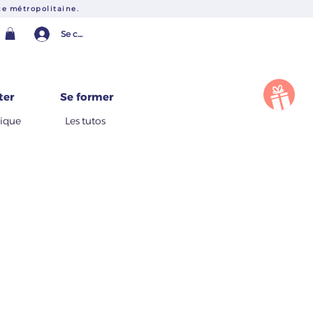
e métropolitaine.
Se connecter
Une question ?
ter
Se former
tique
Les tutos