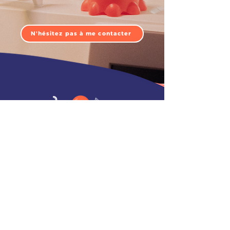
N'hésitez pas à me contacter
LA CRÉATRICE
LES ATELIERS
LA BOUTIQUE
MES CRÉATIONS
LA MERCERIE
CARTE CADEAU
LES TUTOS