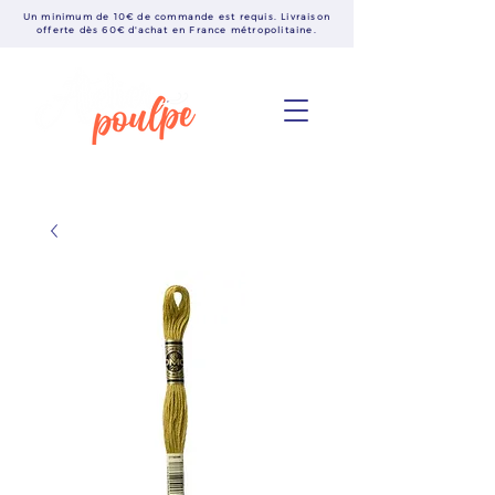
Un minimum de 10€ de commande est requis. Livraison
offerte dès 60€ d'achat en France métropolitaine.