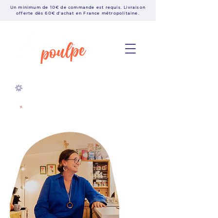
Un minimum de 10€ de commande est requis. Livraison
offerte dès 60€ d'achat en France métropolitaine.