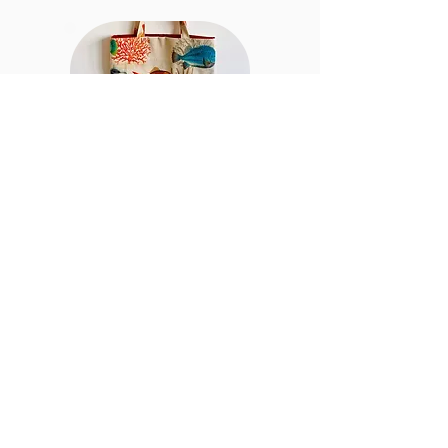
Sacs
Colorés, uniques,
pratiques et légers.
Vous souhaitez vous initier
à la broderie ?
Les ateliers