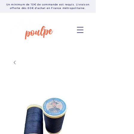
Un minimum de 10€ de commande est requis. Livraison
offerte dès 60€ d'achat en France métropolitaine.