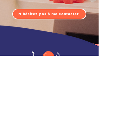
N'hésitez pas à me contacter
LA CRÉATRICE
LES ATELIERS
LA BOUTIQUE
MES CRÉATIONS
LA MERCERIE
CARTE CADEAU
LES TUTOS
CONTACT