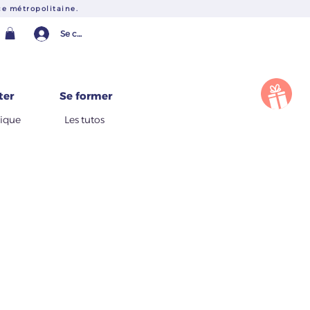
e métropolitaine.
Se connecter
Une question ?
ter
Se former
tique
Les tutos