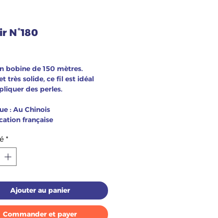
oir N°180
ix
n bobine de 150 mètres.
et très solide, ce fil est idéal
liquer des perles.
e : Au Chinois
cation française
é
*
Ajouter au panier
Commander et payer