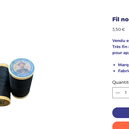
Fil n
Pr
3,50 €
Vendu e
Très fin 
pour app
Marqu
Fabri
Quantit