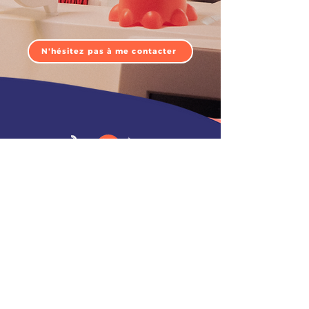
N'hésitez pas à me contacter
LA CRÉATRICE
LES ATELIERS
LA BOUTIQUE
MES CRÉATIONS
LA MERCERIE
CARTE CADEAU