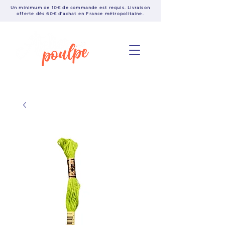
Un minimum de 10€ de commande est requis. Livraison
offerte dès 60€ d'achat en France métropolitaine.