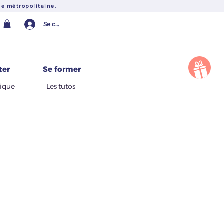
e métropolitaine.
Se connecter
Une question ?
ter
Se former
tique
Les tutos