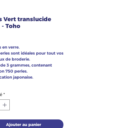
s Vert translucide
 - Toho
ix
s en verre.
erles sont idéales pour tout vos
ux de broderie.
 de 3 grammes, contenant
on 750 perles.
cation japonaise.
é
*
Ajouter au panier