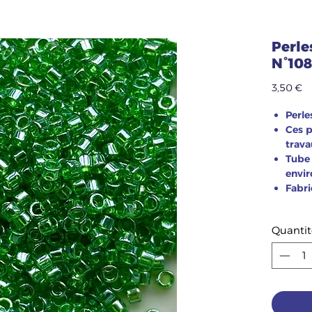
Perle
N°108
Pr
3,50 €
Perle
Ces p
trava
Tube
envir
Fabri
Quantit