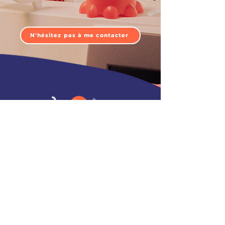
N'hésitez pas à me contacter
LA CRÉATRICE
LES ATELIERS
LA BOUTIQUE
MES CRÉATIONS
LA MERCERIE
CARTE CADEAU