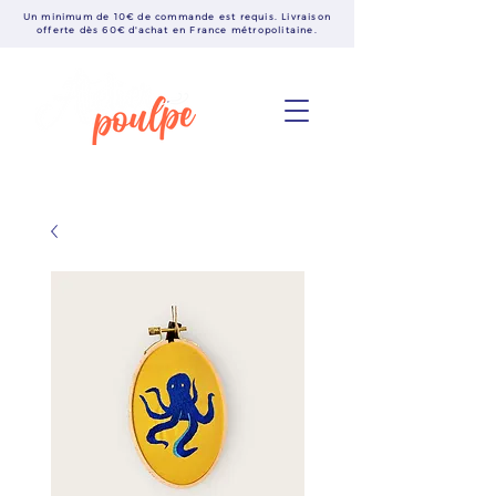
Un minimum de 10€ de commande est requis. Livraison
offerte dès 60€ d'achat en France métropolitaine.